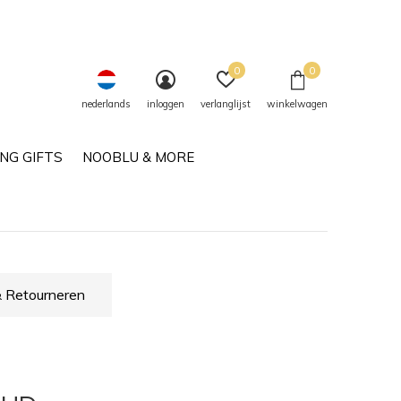
0
0
nederlands
inloggen
verlanglijst
winkelwagen
NG GIFTS
NOOBLU & MORE
 Retourneren