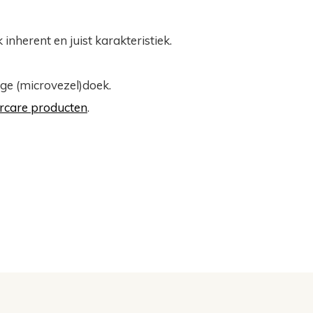
nherent en juist karakteristiek.
ige (microvezel)doek.
ercare producten
.