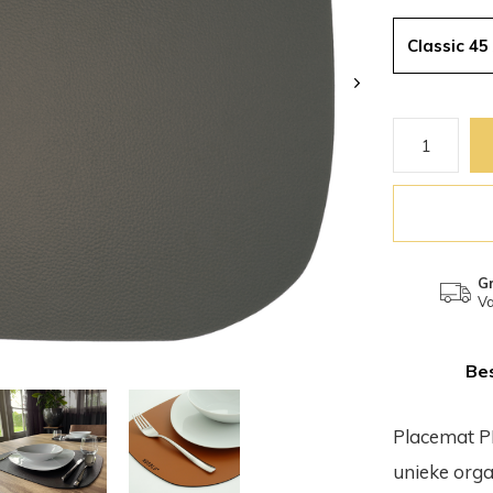
Classic 45
Gr
Va
Bes
Placemat PE
unieke org