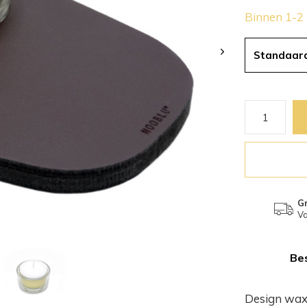
Binnen 1-2
Standaar
Gr
Va
Bes
Design wax