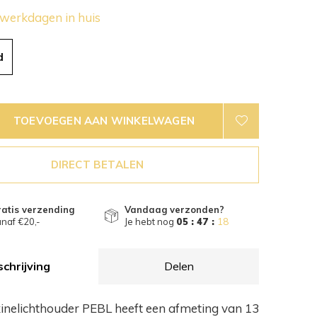
 werkdagen in huis
d
TOEVOEGEN AAN WINKELWAGEN
DIRECT BETALEN
atis verzending
Vandaag verzonden?
naf €20,-
Je hebt nog
05 : 47 :
18
chrijving
Delen
inelichthouder PEBL heeft een afmeting van 13