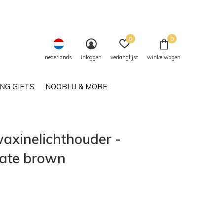
0
0
nederlands
inloggen
verlanglijst
winkelwagen
NG GIFTS
NOOBLU & MORE
axinelichthouder -
ate brown